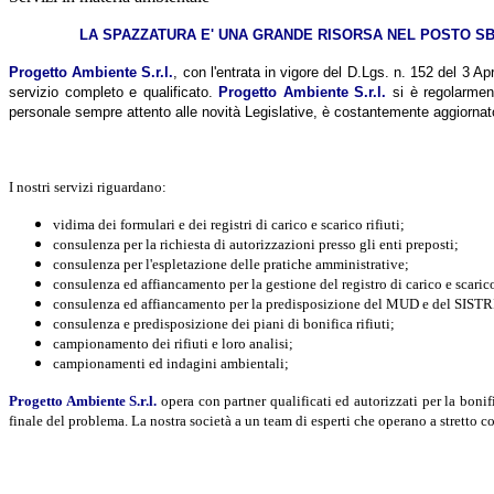
LA SPAZZATURA E' UNA GRANDE RISORSA NEL POSTO SBAG
Progetto Ambiente S.r.l.
, con l'entrata in vigore del D.Lgs. n. 152 del 3 Apri
servizio completo e qualificato.
Progetto Ambiente S.r.l.
si è regolarment
personale sempre attento alle novità Legislative, è costantemente aggiornato 
I nostri servizi riguardano:
vidima dei formulari e dei registri di carico e scarico rifiuti;
consulenza per la richiesta di autorizzazioni presso gli enti preposti;
consulenza per l'espletazione delle pratiche amministrative;
consulenza ed affiancamento per la gestione del registro di carico e scarico 
consulenza ed affiancamento per la predisposizione del MUD e del SISTR
consulenza e predisposizione dei piani di bonifica rifiuti;
campionamento dei rifiuti e loro analisi;
campionamenti ed indagini ambientali;
Progetto Ambiente S.r.l.
opera con partner qualificati ed autorizzati per la boni
finale del problema. La nostra società a un team di esperti che operano a stretto con