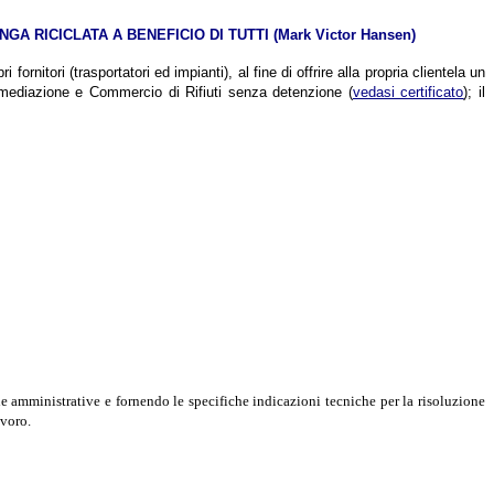
RICICLATA A BENEFICIO DI TUTTI (Mark Victor Hansen)
fornitori (trasportatori ed impianti), al fine di offrire alla propria clientela un
rmediazione e Commercio di Rifiuti senza detenzione (
vedasi certificato
); il
he amministrative e fornendo le specifiche indicazioni tecniche per la risoluzione
avoro.