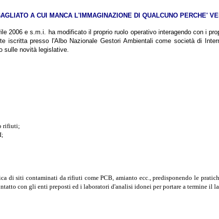
LIATO A CUI MANCA L'IMMAGINAZIONE DI QUALCUNO PERCHE' VENGA 
le 2006 e s.m.i. ha modificato il proprio ruolo operativo interagendo con i propri 
e iscritta presso l'Albo Nazionale Gestori Ambientali come società di Inte
sulle novità legislative.
rifiuti;
I;
fica di siti contaminati da rifiuti come PCB, amianto ecc., predisponendo le pratic
tatto con gli enti preposti ed i laboratori d'analisi idonei per portare a termine il l