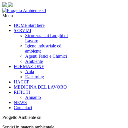
Precedente
Precedente
successivo
successivo
Menu
HOME
Start here
SERVIZI
Sicurezza sui Luoghi di
Lavoro
Igiene industriale ed
ambiente
Agenti Fisici e Chimici
Ambiente
FORMAZIONE
Aula
E-learning
HACCP
MEDICINA DEL LAVORO
RIFIUTI
Amianto
NEWS
Contattaci
Progetto Ambiente srl
Servizi in materia ambientale